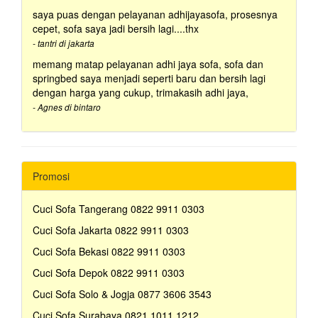
saya puas dengan pelayanan adhijayasofa, prosesnya
cepet, sofa saya jadi bersih lagi....thx
- tantri di jakarta
memang matap pelayanan adhi jaya sofa, sofa dan
springbed saya menjadi seperti baru dan bersih lagi
dengan harga yang cukup, trimakasih adhi jaya,
- Agnes di bintaro
Promosi
Cuci Sofa Tangerang 0822 9911 0303
Cuci Sofa Jakarta 0822 9911 0303
Cuci Sofa Bekasi 0822 9911 0303
Cuci Sofa Depok 0822 9911 0303
Cuci Sofa Solo & Jogja 0877 3606 3543
Cuci Sofa Surabaya 0821 1011 1212