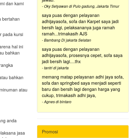
mi dan kami
- Oky Setyawan di Pulo gadung, Jakarta Timur
saya puas dengan pelayanan
a bertahan
adhijayasofa, sofa dan Karpet saya jadi
bersih lagi, pelaksananya juga ramah
ramah...trimakasih AJS
r pada kursi
- Bambang Di jakarta Selatan
rena hal ini
saya puas dengan pelayanan
tau bahkan
adhijayasofa, prosesnya cepet, sofa saya
jadi bersih lagi....thx
rangka
- tantri di jakarta
memang matap pelayanan adhi jaya sofa,
 atau bahkan
sofa dan springbed saya menjadi seperti
baru dan bersih lagi dengan harga yang
,minuman atau
cukup, trimakasih adhi jaya,
- Agnes di bintaro
ang anda
Promosi
laksana jasa