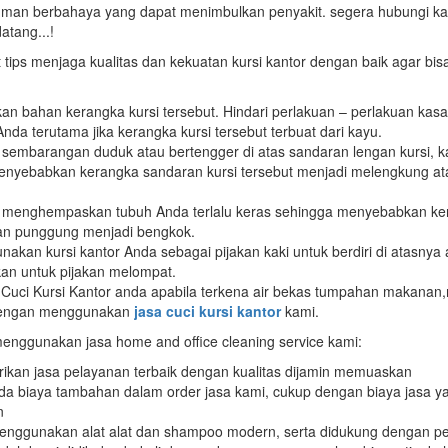
uman berbahaya yang dapat menimbulkan penyakit. segera hubungi ka
atang...!
it tips menjaga kualitas dan kekuatan kursi kantor dengan baik agar bis
kan bahan kerangka kursi tersebut. Hindari perlakuan – perlakuan kasa
Anda terutama jika kerangka kursi tersebut terbuat dari kayu.
sembarangan duduk atau bertengger di atas sandaran lengan kursi, ka
nyebabkan kerangka sandaran kursi tersebut menjadi melengkung a
 menghempaskan tubuh Anda terlalu keras sehingga menyebabkan ke
an punggung menjadi bengkok.
akan kursi kantor Anda sebagai pijakan kaki untuk berdiri di atasnya
an untuk pijakan melompat.
Cuci Kursi Kantor anda apabila terkena air bekas tumpahan makanan
engan menggunakan
jasa cuci kursi kantor
kami.
nggunakan jasa home and office cleaning service kami:
kan jasa pelayanan terbaik dengan kualitas dijamin memuaskan
da biaya tambahan dalam order jasa kami, cukup dengan biaya jasa y
n
nggunakan alat alat dan shampoo modern, serta didukung dengan pe