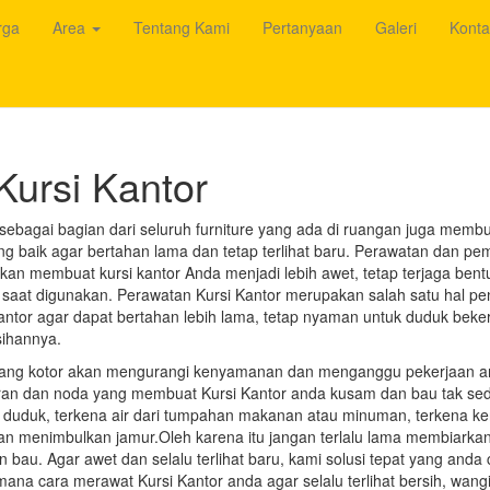
rga
Area
Tentang Kami
Pertanyaan
Galeri
Konta
Kursi Kantor
sebagai bagian dari seluruh furniture yang ada di ruangan juga memb
g baik agar bertahan lama dan tetap terlihat baru. Perawatan dan pe
akan membuat kursi kantor Anda menjadi lebih awet, tetap terjaga ben
saat digunakan. Perawatan Kursi Kantor merupakan salah satu hal pen
kantor agar dapat bertahan lebih lama, tetap nyaman untuk duduk beker
sihannya.
 yang kotor akan mengurangi kenyamanan dan menganggu pekerjaan an
ran dan noda yang membuat Kursi Kantor anda kusam dan bau tak sed
i duduk, terkena air dari tumpahan makanan atau minuman, terkena ke
n menimbulkan jamur.Oleh karena itu jangan terlalu lama membiarkan
 bau. Agar awet dan selalu terlihat baru, kami solusi tepat yang anda 
mana cara merawat Kursi Kantor anda agar selalu terlihat bersih, wang