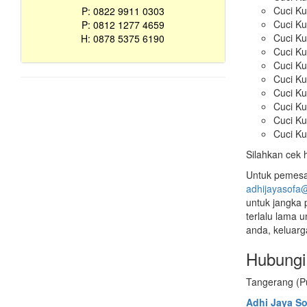
Cuci Ku
P: 0822 9911 0303
Cuci Ku
P: 0812 1277 4659
Cuci Ku
H: 0878 5375 6190
Cuci Ku
Cuci Ku
Cuci Ku
Cuci Ku
Cuci Ku
Cuci Ku
Cuci Ku
Silahkan cek 
Untuk pemesan
adhijayasofa
untuk jangka
terlalu lama 
anda, keluar
Hubungi 
Tangerang (P
Adhi Jaya So