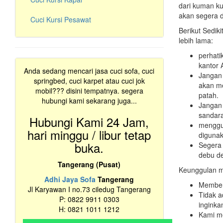
dari kuman k
akan segera d
Cuci Kursi Pesawat
Berikut Sedik
lebih lama:
perhati
kantor 
Anda sedang mencari jasa cuci sofa, cuci
Jangan 
springbed, cuci karpet atau cuci jok
akan me
mobil??? disini tempatnya. segera
patah.
hubungi kami sekarang juga...
Jangan
sandar
Hubungi Kami 24 Jam,
menggun
hari minggu / libur tetap
digunak
buka.
Segera 
debu d
Tangerang (Pusat)
Keunggulan me
Adhi Jaya Sofa
Tangerang
Memberi
Jl Karyawan I no.73 ciledug Tangerang
Tidak a
P: 0822 9911 0303
inginka
H: 0821 1011 1212
Kami me