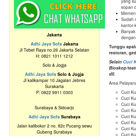
yang su
sopan d
Memenuh
Sudah m
kantor-
Banyak 
Jakarta
dengan
Adhi Jaya Sofa
Jakarta
Tunggu apala
Jl Tebet Raya no.26 Jakarta Selatan
restoran, g
H: 0821 1011 1212
Selain
Cuci K
Solo & Jogja
Bioskop/teat
dll.
Adhi Jaya Sofa
Solo & Jogja
Jl kalikampar 10 Jagalan Jebres
Area Pelaya
Surakarta
Cuci Ku
P: 0822 9911 0303
Cuci Ku
Cuci Ku
Surabaya & Sidoarjo
Cuci Ku
Cuci Ku
Adhi Jaya Sofa
Surabaya
Cuci Ku
Jalan kalibokor 2 no. 82c Pucang sewu
Cuci Ku
Gubeng Surabaya
Cuci Ku