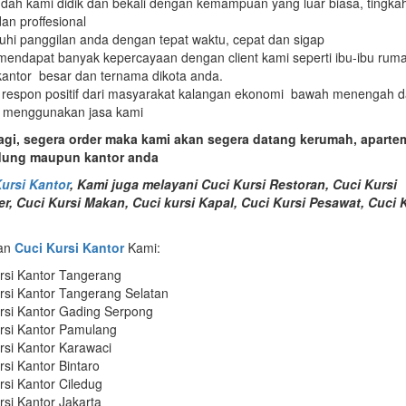
dah kami didik dan bekali dengan kemampuan yang luar biasa, tingka
an proffesional
i panggilan anda dengan tepat waktu, cepat dan sigap
endapat banyak kepercayaan dengan client kami seperti ibu-ibu rum
kantor besar dan ternama dikota anda.
respon positif dari masyarakat kalangan ekonomi bawah menengah d
 menggunakan jasa kami
gi, segera order maka kami akan segera datang kerumah, aparte
edung maupun kantor anda
ursi Kantor
, Kami juga melayani Cuci Kursi Restoran, Cuci Kursi
er, Cuci Kursi Makan, Cuci kursi Kapal, Cuci Kursi Pesawat, Cuci K
nan
Cuci Kursi Kantor
Kami:
rsi Kantor Tangerang
rsi Kantor Tangerang Selatan
rsi Kantor Gading Serpong
rsi Kantor Pamulang
rsi Kantor Karawaci
rsi Kantor Bintaro
rsi Kantor Ciledug
rsi Kantor Jakarta