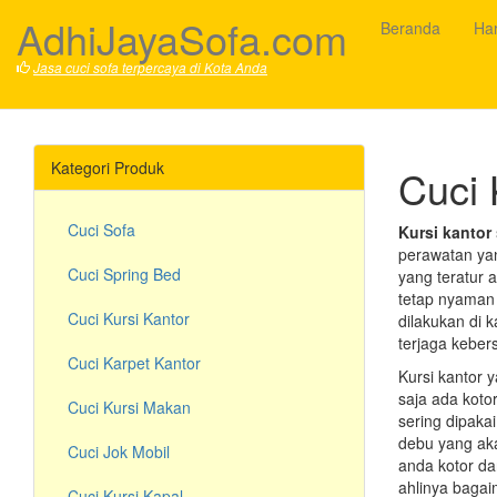
AdhiJayaSofa.com
Beranda
Ha
Jasa cuci sofa terpercaya di Kota Anda
Kategori Produk
Cuci 
Cuci Sofa
Kursi kantor
perawatan yan
Cuci Spring Bed
yang teratur 
tetap nyaman 
Cuci Kursi Kantor
dilakukan di 
terjaga keber
Cuci Karpet Kantor
Kursi kantor
saja ada koto
Cuci Kursi Makan
sering dipaka
debu yang aka
Cuci Jok Mobil
anda kotor dan
ahlinya bagai
Cuci Kursi Kapal