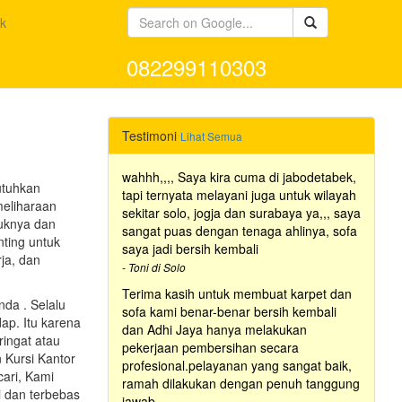
k
082299110303
Testimoni
Lihat Semua
wahhh,,,, Saya kira cuma di jabodetabek,
utuhkan
tapi ternyata melayani juga untuk wilayah
meliharaan
sekitar solo, jogja dan surabaya ya,,, saya
tuknya dan
sangat puas dengan tenaga ahlinya, sofa
ting untuk
saya jadi bersih kembali
ja, dan
- Toni di Solo
Terima kasih untuk membuat karpet dan
da . Selalu
sofa kami benar-benar bersih kembali
ap. Itu karena
dan Adhi Jaya hanya melakukan
ringat atau
pekerjaan pembersihan secara
 Kursi Kantor
profesional.pelayanan yang sangat baik,
cari, Kami
ramah dilakukan dengan penuh tanggung
i dan terbebas
jawab.