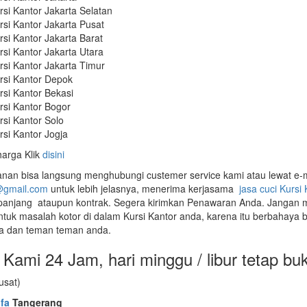
rsi Kantor Jakarta Selatan
rsi Kantor Jakarta Pusat
rsi Kantor Jakarta Barat
rsi Kantor Jakarta Utara
rsi Kantor Jakarta Timur
rsi Kantor Depok
rsi Kantor Bekasi
rsi Kantor Bogor
rsi Kantor Solo
rsi Kantor Jogja
harga Klik
disini
an bisa langsung menghubungi custemer service kami atau lewat e-m
@gmail.com
untuk lebih jelasnya, menerima kerjasama
jasa cuci Kursi
 panjang ataupun kontrak. Segera kirimkan Penawaran Anda. Jangan
untuk masalah kotor di dalam Kursi Kantor anda, karena itu berbahaya 
ga dan teman teman anda.
Kami 24 Jam, hari minggu / libur tetap bu
usat)
fa
Tangerang