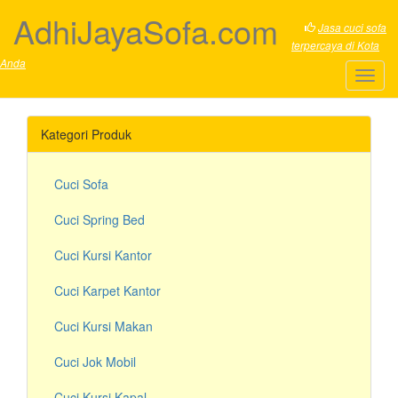
AdhiJayaSofa.com
Jasa cuci sofa
terpercaya di Kota
Anda
Toggl
navig
Kategori Produk
Cuci Sofa
Cuci Spring Bed
Cuci Kursi Kantor
Cuci Karpet Kantor
Cuci Kursi Makan
Cuci Jok Mobil
Cuci Kursi Kapal